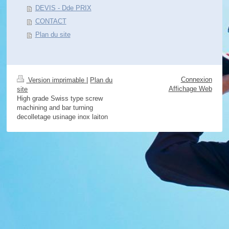
DEVIS - Dde PRIX
CONTACT
Plan du site
Connexion
Version imprimable
|
Plan du
Affichage Web
site
High grade Swiss type screw
machining and bar turning
decolletage usinage inox laiton